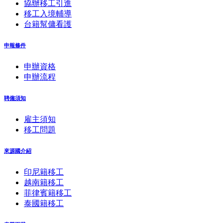
協辦移工引進
移工入境輔導
台籍幫傭看護
申報條件
申辦資格
申辦流程
聘僱須知
雇主須知
移工問題
來源國介紹
印尼籍移工
越南籍移工
菲律賓籍移工
泰國籍移工