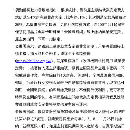
b.勞動部勞動力發展署指出，根據統計，目前雇主繳納就業安定費方
式仍以至
4
大超商繳費占大宗，比率約
61%
；其次則是至郵局繳費占
26%
。為提供雇主更快速、更便利的繳費方式，自
106
年
2
月起雇主
僅須使用晶片金融卡即可至「全國繳費網」線上繳納就業安定費，
雇主免出門，即可一指搞定。
發展署表示，網路線上繳納就業安定費非常簡便，只要將電腦接上
讀卡機，插入晶片金融卡，連線至全國繳費網
(
https://ebill.ba.org.tw/
)
，選擇繳費項目（政府機關相關費用
-
就業安
定費），接著輸入雇主銷帳
編號、繳費金額及晶片金融卡密碼，即
完成繳費作業。雇主除目前
4
大超商、美廉社、全國農漁會信用部、
郵局、台新銀行及授權金融帳戶自動扣繳等繳費管道外，現在也可
利用「全國繳費網」的即時繳費服務，不僅提升便利性，更可不受
時間及空間的限制。有關網路線上即繳就業安定費相關流程及說明
亦會隨附就業安定費帳單提供雇主參考運用。
發展署提醒，依就業服務法第
55
條及雇主聘僱外國人許可及管理辦
法第
46
條之
2
規定，就業安定費應於每年
2
、
5
、
8
、
11
月
25
日前繳
納，並得寬限
30
日，如雇主於寬限期滿仍未繳納者，自寬限期滿日