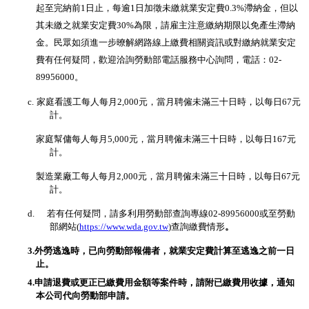
起至完納前
1
日止，每逾
1
日加徵未繳就業安定費
0.3%
滯納金，但以
其未繳之就業安定費
30%
為限，請雇主注意繳納期限以免產生滯納
金。民眾如須進一步暸解網路線上繳費相關資訊或對繳納就業安定
費有任何疑問，歡迎洽詢勞動部電話服務中心詢問，電話：
02-
89956000
。
c.
家庭看護工每人每月
2,000
元，當月聘僱未滿三十日時，以每日
67
元
計。
家庭幫傭每人每月
5,000
元，當月聘僱未滿三十日時，以每日
167
元
計。
製造業廠工
每人每月
2,000
元，當月聘僱未滿三十日時，以每日
67
元
計。
d.
若有任何疑問
，
請多利用勞動部查詢專線
02-89956000
或至勞動
部網站
(
https://www.wda.gov.tw
)
查詢繳費情形
。
3.
外勞逃逸時，已向勞動部報備者，就業安定費計算至逃逸之前一日
止。
4.
申請退費或更正已繳費用金額等案件時，請附已繳費用收據，通知
本公司代向勞動部申請。