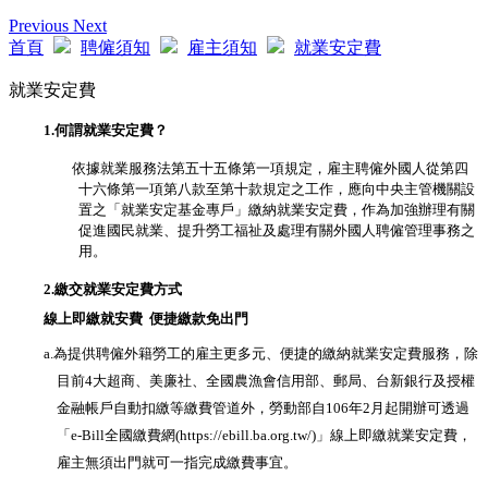
Previous
Next
首頁
聘僱須知
雇主須知
就業安定費
就業安定費
1.
何謂就業安定費？
依據就業服務法第五十五條第一項規定，雇主聘僱外國人從第四
十六條第一項第八款至第十款規定之工作，應向中央主管機關設
置之「就業安定基金專戶」繳納就業安定費，作為加強辦理有關
促進國民就業、提升勞工福祉及處理有關外國人聘僱管理事務之
用。
2.
繳交就業安定費方式
線上即繳就安費 便捷繳款免出門
a.
為提供聘僱外籍勞工的雇主更多元、便捷的繳納就
業安定費服務，除
目前
4
大超商、美廉社、全國農漁會信用部、郵局、台新銀行及授權
金融帳戶自動扣繳等繳費管道外，勞動部自
106
年
2
月起開辦可透過
「
e-Bill
全國繳費網
(
https://ebill.ba.org.tw/
)
」線上即繳就業安定費，
雇主無須出門就可一指完成繳費事宜。