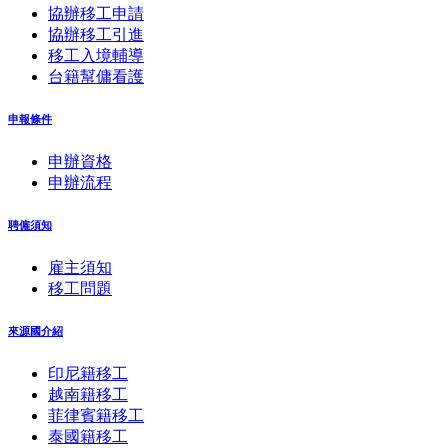
協辦移工申請
協辦移工引進
移工入境輔導
台籍幫傭看護
申報條件
申辦資格
申辦流程
聘僱須知
雇主須知
移工問題
來源國介紹
印尼籍移工
越南籍移工
菲律賓籍移工
泰國籍移工