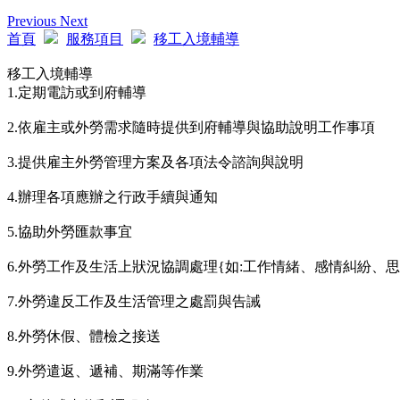
Previous
Next
首頁
服務項目
移工入境輔導
移工入境輔導
1.定期電訪或到府輔導
2.依雇主或外勞需求隨時提供到府輔導與協助說明工作事項
3.提供雇主外勞管理方案及各項法令諮詢與說明
4.辦理各項應辦之行政手續與通知
5.協助外勞匯款事宜
6.外勞工作及生活上狀況協調處理{如:工作情緒、感情糾紛、思鄉
7.外勞違反工作及生活管理之處罰與告誡
8.外勞休假、體檢之接送
9.外勞遣返、遞補、期滿等作業